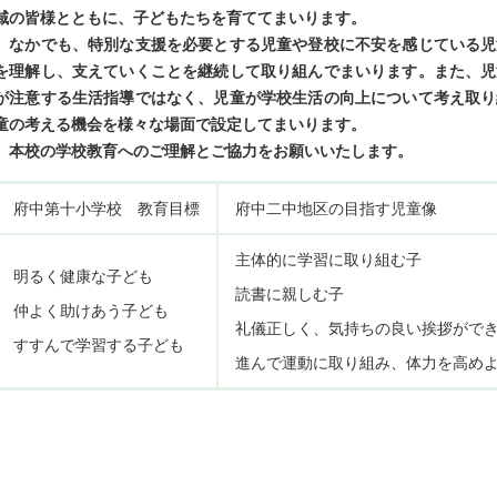
域の皆様とともに、子どもたちを育ててまいります。
なかでも、特別な支援を必要とする児童や登校に不安を感じている児
を理解し、支えていくことを継続して取り組んでまいります。また、児
が注意する生活指導ではなく、児童が学校生活の向上について考え取り
童の考える機会を様々な場面で設定してまいります。
本校の学校教育へのご理解とご協力をお願いいたします。
府中第十小学校 教育目標
府中二中地区の目指す児童像
主体的に学習に取り組む子
明るく健康な子ども
読書に親しむ子
仲よく助けあう子ども
礼儀正しく、気持ちの良い挨拶がで
すすんで学習する子ども
進んで運動に取り組み、体力を高め