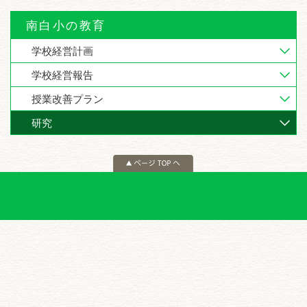
南白小の教育
学校経営計画
学校経営報告
授業改善プラン
研究
ページの