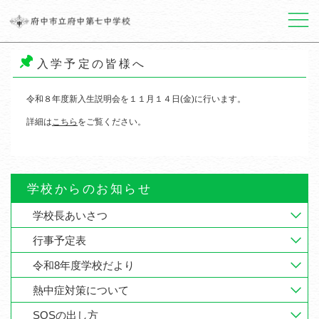
メニュー
入学予定の皆様へ
令和８年度新入生説明会を１１月１４日(金)に行います。
詳細は
こちら
をご覧ください。
学校からのお知らせ
学校長あいさつ
行事予定表
令和8年度学校だより
熱中症対策について
SOSの出し方