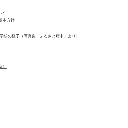
ラン
基本方針
の学校の様子（写真集「ふるさと府中」より）
室）