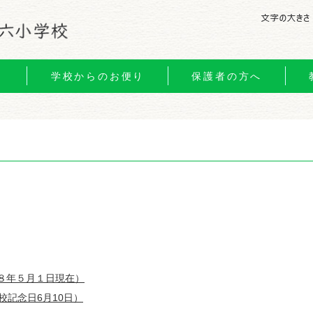
り
学校からのお便り
保護者の方へ
８年５月１日現在）
校記念日6月10日）