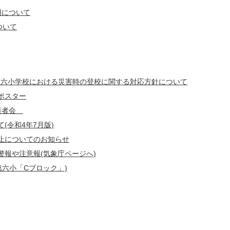
用について
ついて
中第六小学校における災害時の登校に関する対応方針について
ポスター
保護者会
(令和4年7月版)
止についてのお知らせ
報や注意報(気象庁ページへ)
第六小「Cブロック」)