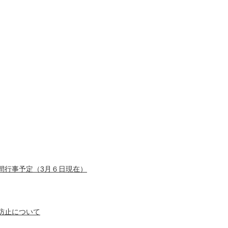
間行事予定（3月６日現在）
防止について