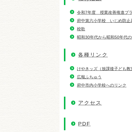
令和7年度 授業改善推進プ
府中第六小学校 いじめ防止
校歌
昭和30年代から昭和50年代
各種リンク
けやきッズ（放課後子ども教
広報ふちゅう
府中市内小学校へのリンク
アクセス
PDF