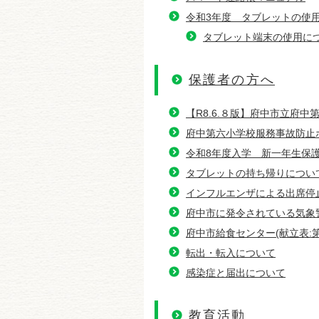
令和3年度 タブレットの使
タブレット端末の使用に
保護者の方へ
【R8.6.８版】府中市立府
府中第六小学校服務事故防止
令和8年度入学 新一年生
タブレットの持ち帰りについて
インフルエンザによる出席停
府中市に発令されている気象警
府中市給食センター(献立表:
転出・転入について
感染症と届出について
教育活動