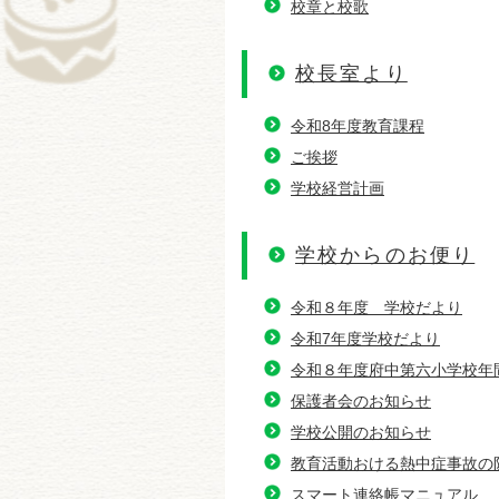
校章と校歌
校長室より
令和8年度教育課程
ご挨拶
学校経営計画
学校からのお便り
令和８年度 学校だより
令和7年度学校だより
令和８年度府中第六小学校年
保護者会のお知らせ
学校公開のお知らせ
教育活動おける熱中症事故の
スマート連絡帳マニュアル