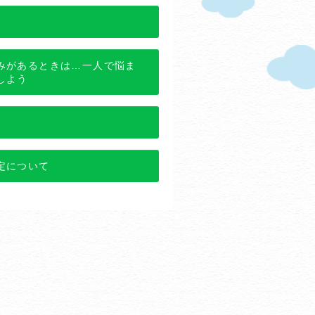
みがあるときは…一人で悩ま
しよう
定について