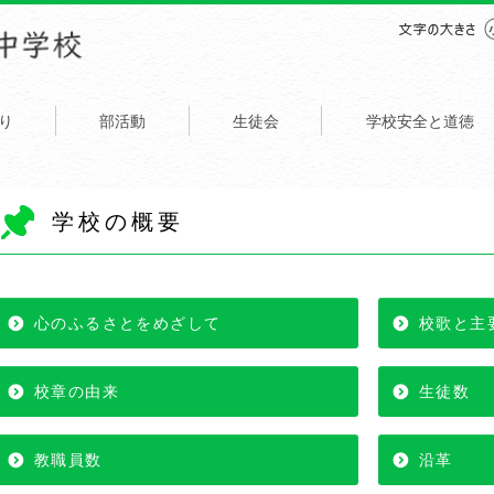
り
部活動
生徒会
学校安全と道徳
学校の概要
心のふるさとをめざして
校歌と主
校章の由来
生徒数
教職員数
沿革