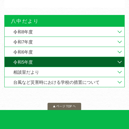
八中だより
令和8年度
令和7年度
令和6年度
令和5年度
相談室だより
台風など災害時における学校の措置について
ページの