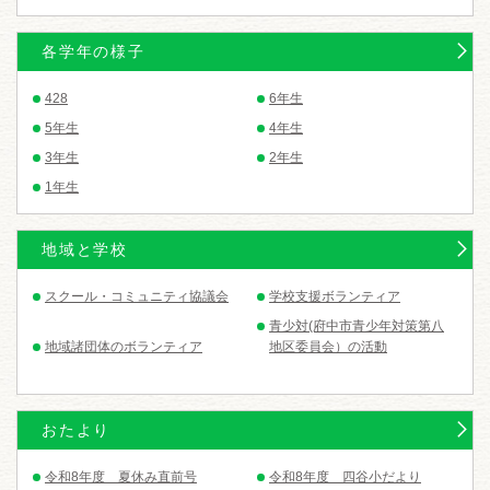
各学年の様子
428
6年生
5年生
4年生
3年生
2年生
1年生
地域と学校
スクール・コミュニティ協議会
学校支援ボランティア
青少対(府中市青少年対策第八
地域諸団体のボランティア
地区委員会）の活動
おたより
令和8年度 夏休み直前号
令和8年度 四谷小だより