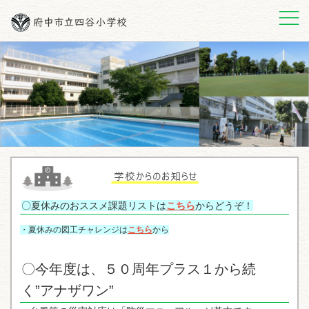
メニュー
〇夏休みのおススメ課題リストは
こちら
からどうぞ！
・夏休みの図工チャレンジは
こちら
から
〇今年度は、５０周年プラス１から続
く”アナザワン”