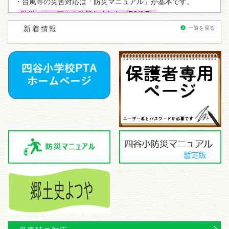
・台風等の災害対応は「防災マニュアル」が基本です。
防災マニュアルを改訂しました（R8/6/5）
・
防災情報誌
”自主防災ふちゅう”
は、
ここ
からどうぞ
新着情報
一覧を見る
・
子供たちの学び
”Web博物館”
は、
ここ
からどうぞ
・
郷土史よつや(WEB版)
は、
ここ
からどうぞ
〇令和8年度 1学期 4/6～7/17
～夏休みの予定～
・7月18日（土）校舎外壁等改修工事
足場設置始まり
・8/26 8/28 タグラグビー朝練８月分
・7/21 7/23 タグラグビー朝練7月分
・7/24 芝生補植作業 ８：００～
・7/23～7/31 個人面談週間
・7/27 7/28 校舎ペンキ塗り 8：00～
〇令和８年度 ２学期 9/1～12/25
・9/1 始業式 ４時間授業 B時程