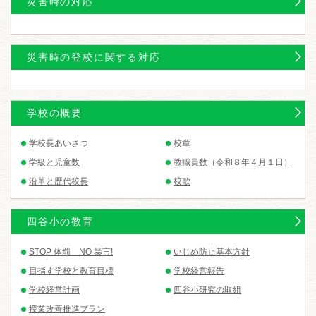
〇これまでのお知らせ
災害時の対応
・
自動車、バイクでの送り迎え
自動車、バイクでの登下校の送り迎えは、道路が狭く危険なためご遠
災害時の登校に関する対応
慮ください。
・
タブレット端末の持ち帰りについて
令和８年度に新しいタブレットが配られました。
学校の概要
府中市教育委員会からタブレット端末の持ち帰りについての書類が出
ました。
学校長あいさつ
校章
ここから
学級と児童数
教職員数（令和８年４月１日）
：タブレット端末の事故による破損等があった時の保険の補償内容
府中市教育委員会から、タブレット端末が破損した時の補償内容につ
沿革と歴代校長
校歌
いての書類が出ました。
ここから
四谷小の教育
・
コオーディネーショントレーニングについて
STOP 体罰 NO 暴言!
いじめ防止基本方針
学校で取り組んでいるコオーディネーショントレーニングの実際の動
きのリンクを張りました。
目指す学校と教育目標
学校経営報告
是非ご家庭でも取り組んでみてください。（新規ウィンドウが開きま
学校経営計画
四谷小研究の取組
す。）
「くの字運動・Sの字運動」
「ラディアン」
授業改善推進プラン